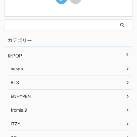
カテゴリー
K-POP
aespa
BTS
ENHYPEN
fromis_9
ITZY