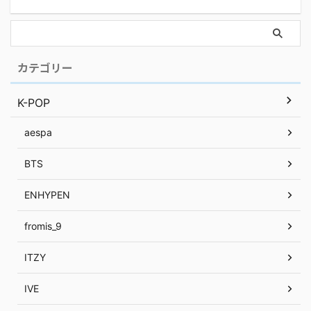
カテゴリー
K-POP
aespa
BTS
ENHYPEN
fromis_9
ITZY
IVE