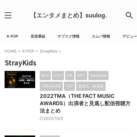
【エンタメまとめ】suulog.
K-POP
音楽番組
サブスク情報
カムバ情報
デビュー
HOME
>
K-POP
>
StrayKids
>
StrayKids
BTS
ITZY
IVE
NCT
StrayKids
TREASURE
TXT
授賞式・歌謡祭
2022TMA（THE FACT MUSIC
AWARDS）出演者と見逃し配信視聴方
法まとめ
2022/10/9