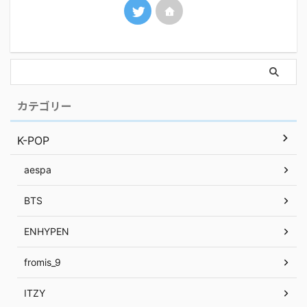
カテゴリー
K-POP
aespa
BTS
ENHYPEN
fromis_9
ITZY