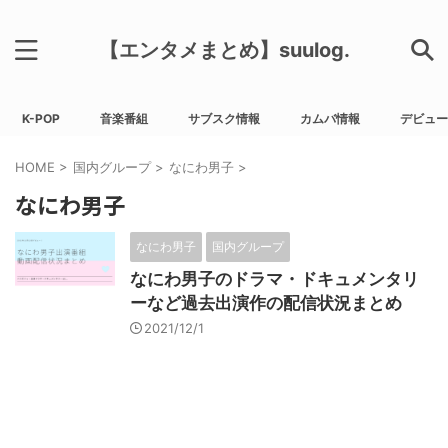
【エンタメまとめ】suulog.
K-POP
音楽番組
サブスク情報
カムバ情報
デビュー
HOME
>
国内グループ
>
なにわ男子
>
なにわ男子
なにわ男子
国内グループ
なにわ男子のドラマ・ドキュメンタリ
ーなど過去出演作の配信状況まとめ
2021/12/1