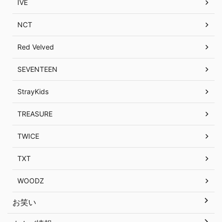
IVE
NCT
Red Velved
SEVENTEEN
StrayKids
TREASURE
TWICE
TXT
WOODZ
お笑い