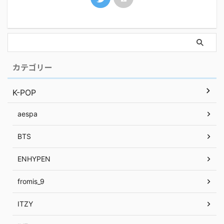
カテゴリー
K-POP
aespa
BTS
ENHYPEN
fromis_9
ITZY