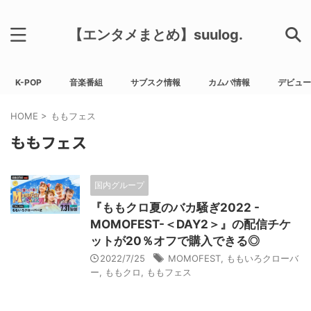
【エンタメまとめ】suulog.
K-POP
音楽番組
サブスク情報
カムバ情報
デビュー
HOME
>
ももフェス
ももフェス
国内グループ
『ももクロ夏のバカ騒ぎ2022 -
MOMOFEST-＜DAY2＞』の配信チケ
ットが20％オフで購入できる◎
2022/7/25
MOMOFEST
,
ももいろクローバ
ー
,
ももクロ
,
ももフェス