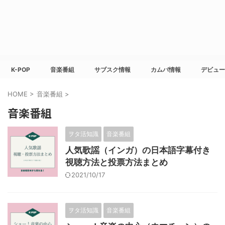
K-POP
音楽番組
サブスク情報
カムバ情報
デビュー
HOME
>
音楽番組
>
音楽番組
ヲタ活知識
音楽番組
人気歌謡（インガ）の日本語字幕付き
視聴方法と投票方法まとめ
2021/10/17
ヲタ活知識
音楽番組