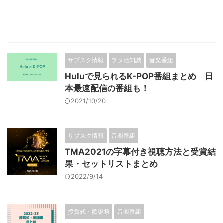
サブスク情報
ヲタ活知識
音楽番組
Huluで見られるK-POP番組まとめ 日
本最速配信の番組も！
2021/10/20
サブスク情報
音楽番組
TMA2021の字幕付き視聴方法と受賞結
果・セットリストまとめ
2022/9/14
授賞式・歌謡祭
音楽番組