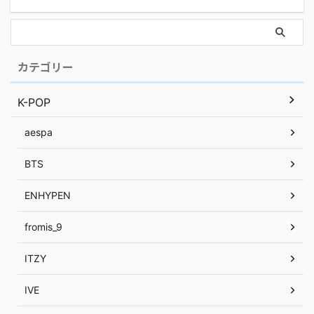
カテゴリー
K-POP
aespa
BTS
ENHYPEN
fromis_9
ITZY
IVE