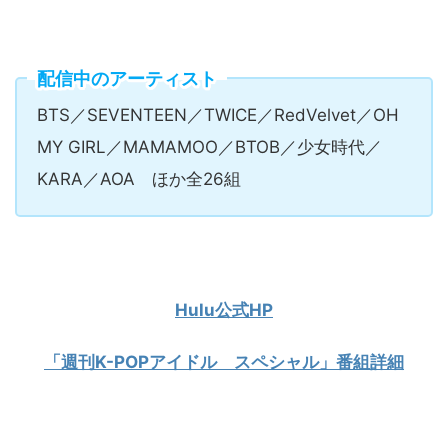
配信中のアーティスト
BTS／SEVENTEEN／TWICE／RedVelvet／OH
MY GIRL／MAMAMOO／BTOB／少女時代／
KARA／AOA ほか全26組
Hulu公式HP
「週刊K-POPアイドル スペシャル」番組詳細