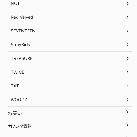
NCT
Red Velved
SEVENTEEN
StrayKids
TREASURE
TWICE
TXT
WOODZ
お笑い
カムバ情報