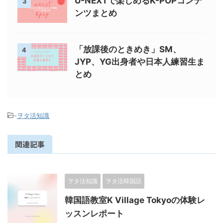
U-NEXTで楽しめるK-POPコンテ
3
ンツまとめ
「放課後のときめき」SM、
4
JYP、YG出身者や日本人練習生ま
とめ
-
ヲタ活知識
関連記事
ヲタ活知識
ヲタ活韓国語
韓国語教室K Village Tokyoの体験レ
ッスンレポート